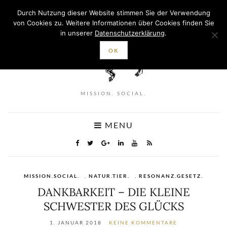
Durch Nutzung dieser Website stimmen Sie der Verwendung
von Cookies zu. Weitere Informationen über Cookies finden Sie
in unserer
Datenschutzerklärung
.
OK
MISSION. SOCIAL.
MENU
MISSION.SOCIAL.
,
NATUR.TIER.
,
RESONANZ.GESETZ.
DANKBARKEIT – DIE KLEINE
SCHWESTER DES GLÜCKS
1. JANUAR 2018
KEINE KOMMENTARE