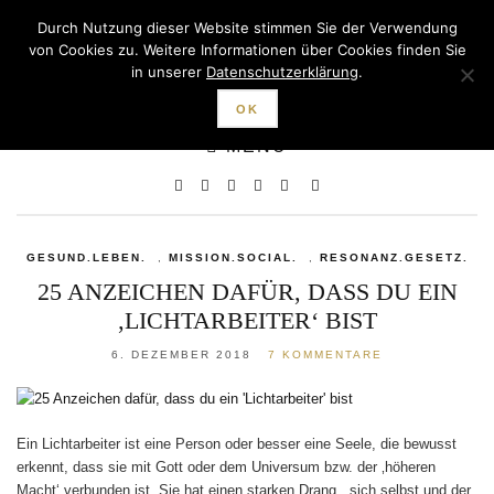
Durch Nutzung dieser Website stimmen Sie der Verwendung
von Cookies zu. Weitere Informationen über Cookies finden Sie
in unserer
Datenschutzerklärung
.
MISSION. SOCIAL.
OK
MENU
GESUND.LEBEN.
,
MISSION.SOCIAL.
,
RESONANZ.GESETZ.
25 ANZEICHEN DAFÜR, DASS DU EIN
‚LICHTARBEITER‘ BIST
6. DEZEMBER 2018
7 KOMMENTARE
Ein Lichtarbeiter ist eine Person oder besser eine Seele, die bewusst
erkennt, dass sie mit Gott oder dem Universum bzw. der ‚höheren
Macht‘ verbunden ist. Sie hat einen starken Drang , sich selbst und der