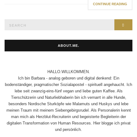
CONTINUE READING
Search
SEAR
for:
ABOUT.ME.
HALLO.WILLKOMMEN.
Ich bin Barbara - analog geboren und digital denkend: Ein
bodenständiger, pragmatischer Sozialapostel - spirituell angehaucht. Ich
lebe seit zwanzig-eins-fünf vegan und liebe guten Kaffee. Als
Tierschützerin und Naturliebhaberin bin ich vernarrt in alle Hunde,
besonders Nordische Sturköpfe wie Malamuts und Huskys und lebe
meinen Traum mit meinem Siebengebirgsrudel. Als Personalerin kennt
man mich als Herzblut-Recruiterin und begeisterte Begleiterin der
digitalen Transformation von Human Resources. Hier blogge ich privat
und persönlich.